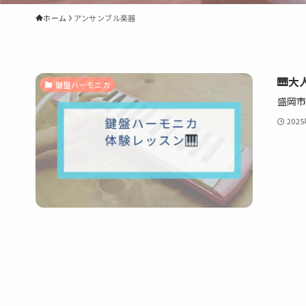
ホーム
アンサンブル楽器
🎹
鍵盤ハーモニカ
盛岡市
202