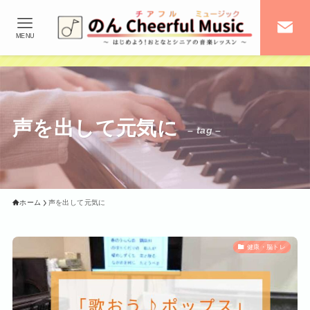
MENU
声を出して元気に
– tag –
ホーム
声を出して元気に
健康・脳トレ