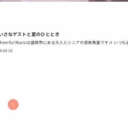
 ちいさなゲストと夏のひととき
Cheerful Musicは盛岡市にある大人とシニアの音楽教室です🎶 いつも通.
5年8月1日
1