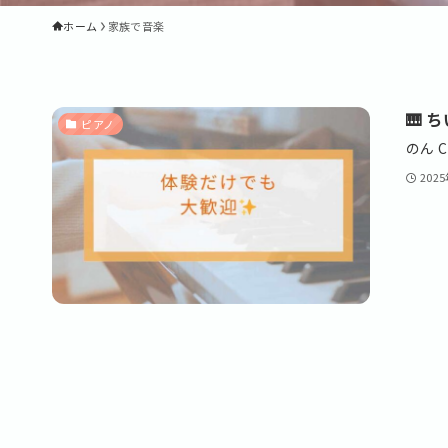
ホーム
家族で音楽
🎹
ピアノ
のん 
202