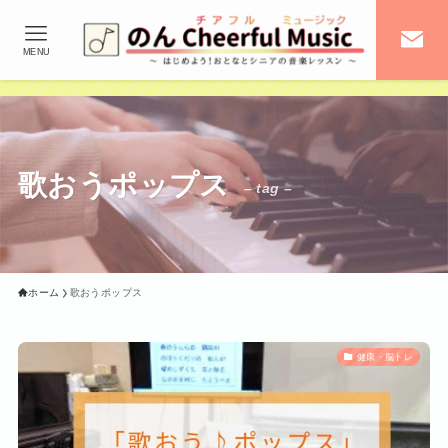
MENU
歌おうポップス
– tag –
ホーム
歌おうポップス
健康・脳トレ